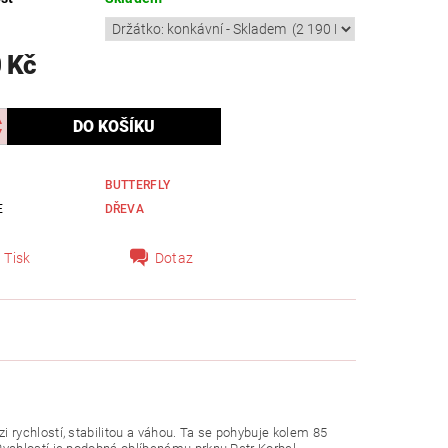
 Kč
BUTTERFLY
E
DŘEVA
Tisk
Dotaz
rychlostí, stabilitou a váhou. Ta se pohybuje kolem 85