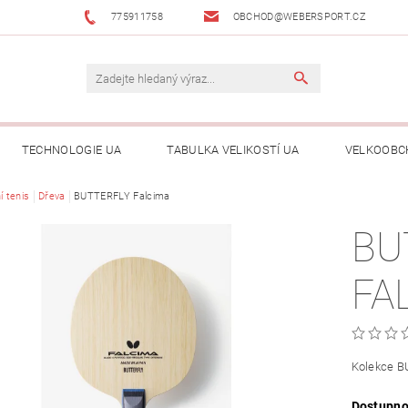
775911758
OBCHOD@WEBERSPORT.CZ
TECHNOLOGIE UA
TABULKA VELIKOSTÍ UA
VELKOOBC
í tenis
Dřeva
BUTTERFLY Falcima
BU
FA
Kolekce 
Dostupno