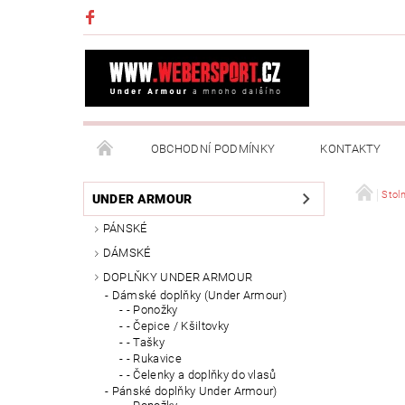
OBCHODNÍ PODMÍNKY
KONTAKTY
NAPIŠTE NÁM
MOJE OBJEDNÁVKA
Stoln
UNDER ARMOUR
PÁNSKÉ
DÁMSKÉ
DOPLŇKY UNDER ARMOUR
Dámské doplňky (Under Armour)
- Ponožky
- Čepice / Kšiltovky
- Tašky
- Rukavice
- Čelenky a doplňky do vlasů
Pánské doplňky Under Armour)