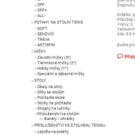
gramů a t
OFF
Doporučuj
OFF+
Držátko: 
ALL-
Přibližná
POTAHY NA STOLNÍ TENIS
Vrstvy: 5
SOFT
Velikost 
SENDVIČ
Síla: 5.9
TRÁVA
ANTISPIN
Buďte prvn
MÍČKY
Přid
Závodní míčky (3*)
Tréninkové míčky (2*)
Hobby míčky (1*)
Speciální a zábavné míčky
STOLY
Obaly na stoly
Síťky ke stolům
Počítadla skóre
Stolky na počítadla
Stojany na ručníky
Příslušenství ke stolům
- Bariéry / ohrádky
PŘÍSLUŠENSTVÍ KE STOLNÍMU TENISU
Lepidla na potahy