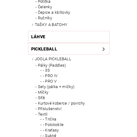
Potítka
Čelenky
Čepice a kšiltovky
Ručníky
TAŠKY A BATOHY
LÁHVE
PICKLEBALL
JOOLA PICKLEBALL
Pálky (Paddles)
- 3S
- PRO IV
- PRO V
Sety (pálka + míčky)
Míčky
Síťě
Kurtové koberce / povrchy
Příslušenství
Textil
- Trička
- Polokošile
- Kraťasy
- Sukně