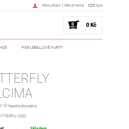
|
CZK
PŘIHLÁŠENÍ
REGISTRACE
EUR
0
0 Kč
HOD
PICKLEBALLOVÉ KURTY
TTERFLY
LCIMA
Neohodnoceno
BUTTERFLY 2022
st
Skladem