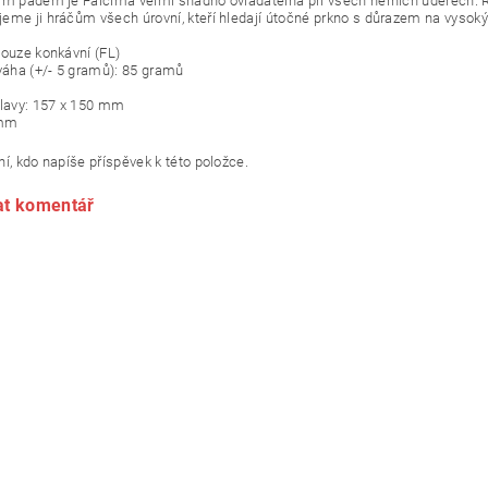
ím pádem je Falcima velmi snadno ovladatelná při všech herních úderech. R
eme ji hráčům všech úrovní, kteří hledají útočné prkno s důrazem na vysoký 
pouze konkávní (FL)
 váha (+/- 5 gramů): 85 gramů
hlavy: 157 x 150 mm
 mm
í, kdo napíše příspěvek k této položce.
at komentář