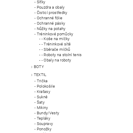
Síťky
Pouzdra a obaly
Čisticí prostředky
Ochranné fólie
Ochranné pásky
Nůžky na potahy
Tréninkové pomůcky
- Koše na míčky
- Tréninkové sítě
- Sběrače míčků
- Roboty na stolní tenis
- Obaly na roboty
BOTY
TEXTIL
Trička
Polokošile
Kraťasy
Sukně
Šaty
Mikiny
Bundy/Vesty
Tepláky
Soupravy
Ponožky