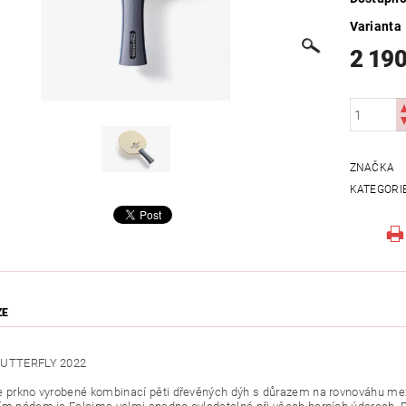
Varianta
2 190
ZNAČKA
KATEGORI
ZE
BUTTERFLY 2022
e prkno vyrobené kombinací pěti dřevěných dýh s důrazem na rovnováhu mezi 