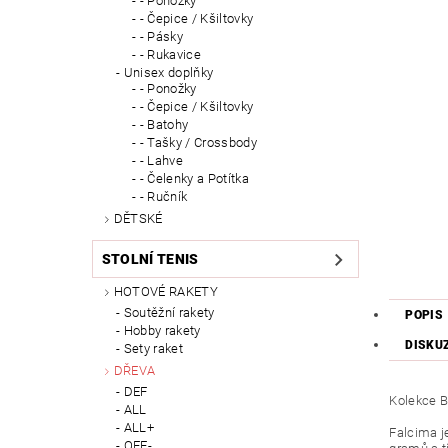
- Ponožky
- Čepice / Kšiltovky
- Pásky
- Rukavice
Unisex doplňky
- Ponožky
- Čepice / Kšiltovky
- Batohy
- Tašky / Crossbody
- Lahve
- Čelenky a Potítka
- Ručník
DĚTSKÉ
STOLNÍ TENIS
HOTOVÉ RAKETY
Soutěžní rakety
POPIS
Hobby rakety
DISKU
Sety raket
DŘEVA
DEF
Kolekce 
ALL
ALL+
Falcima j
OFF-