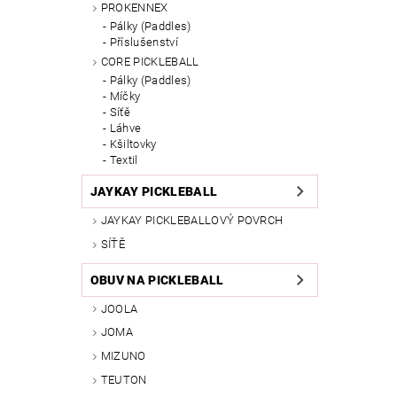
PROKENNEX
Pálky (Paddles)
Příslušenství
CORE PICKLEBALL
Pálky (Paddles)
Míčky
Síťě
Láhve
Kšiltovky
Textil
JAYKAY PICKLEBALL
JAYKAY PICKLEBALLOVÝ POVRCH
SÍŤĚ
OBUV NA PICKLEBALL
JOOLA
JOMA
MIZUNO
TEUTON