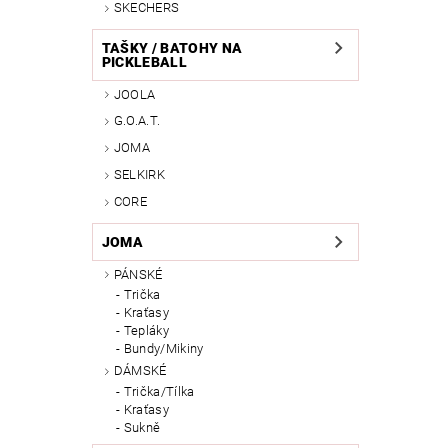
SKECHERS
TAŠKY / BATOHY NA
PICKLEBALL
JOOLA
G.O.A.T.
JOMA
SELKIRK
CORE
JOMA
PÁNSKÉ
Trička
Kraťasy
Tepláky
Bundy/Mikiny
DÁMSKÉ
Trička/Tílka
Kraťasy
Sukně