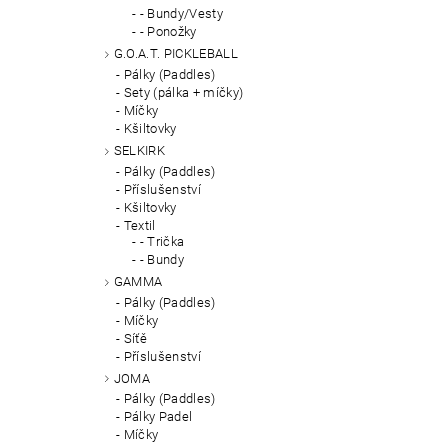
- Bundy/Vesty
- Ponožky
G.O.A.T. PICKLEBALL
Pálky (Paddles)
Sety (pálka + míčky)
Míčky
Kšiltovky
SELKIRK
Pálky (Paddles)
Příslušenství
Kšiltovky
Textil
- Trička
- Bundy
GAMMA
Pálky (Paddles)
Míčky
Síťě
Příslušenství
JOMA
Pálky (Paddles)
Pálky Padel
Míčky