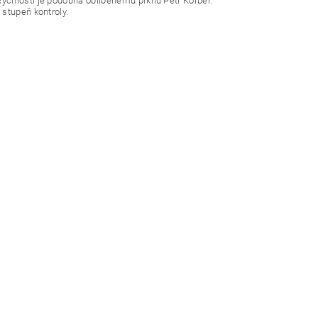
ychlostí je podobná oblíbenému prknu Petr Korbel.
stupeň kontroly.