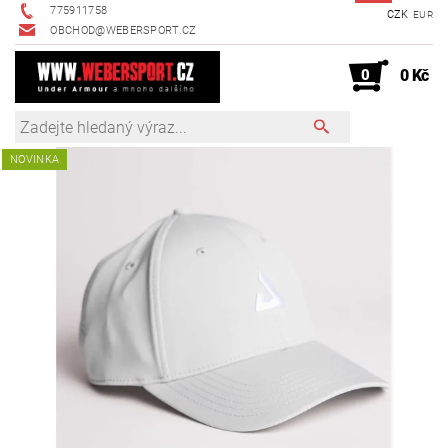
775911758
CZK
EUR
OBCHOD@WEBERSPORT.CZ
0
0 Kč
NOVINKA