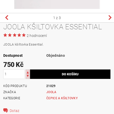
1
z 3
JOOLA KŠILTOVKA ESSENTIAL
2 hodnocení
JOOLA kšiltovka Essential.
Dostupnost
Objednáno
750 Kč
KÓD PRODUKTU
21029
ZNAČKA
JOOLA
KATEGORIE
ČEPICE A KŠILTOVKY
Dotaz