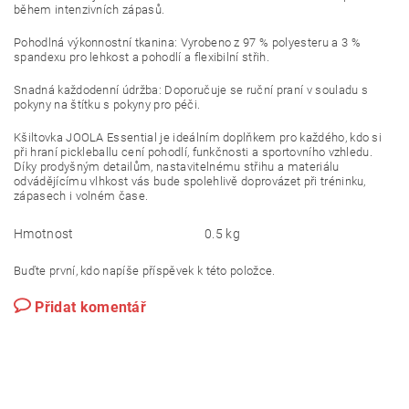
během intenzivních zápasů.
Pohodlná výkonnostní tkanina: Vyrobeno z 97 % polyesteru a 3 %
spandexu pro lehkost a pohodlí a flexibilní střih.
Snadná každodenní údržba: Doporučuje se ruční praní v souladu s
pokyny na štítku s pokyny pro péči.
Kšiltovka JOOLA Essential je ideálním doplňkem pro každého, kdo si
při hraní pickleballu cení pohodlí, funkčnosti a sportovního vzhledu.
Díky prodyšným detailům, nastavitelnému střihu a materiálu
odvádějícímu vlhkost vás bude spolehlivě doprovázet při tréninku,
zápasech i volném čase.
Hmotnost
0.5 kg
Buďte první, kdo napíše příspěvek k této položce.
Přidat komentář