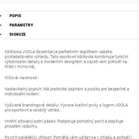
POPIS
PARAMETRY
DISKUZE
Kšiltovka JOOLA Essential je perfektním doplňkem vašeho
pickleballového vzhledu. Tato sportovní kšiltovka kombinuje funkční
výkonnostní detaily s moderním designem a zajistí vám pohodlí na
hřišti i mimo něj.
Klíčové vlastnosti:
Nastavitelný popruh: Má praktické zapínání a poutko pro bezpečné a
individuální nošení.
Vyšívané brandingové detaily: Vysoce kvalitní prvky s logem JOOLA
pro sportovní a osobitý vzhled.
Vnitřní síťovaný potní pásek: Podporuje pohodlný pocit a zlepšuje
proudění vzduchu.
Povrch odvádějící vlhkost: Pomáhá vám udržet se v chladu a pohodlí i