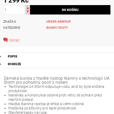
1 299 Kč
ZNAČKA
UNDER ARMOUR
KATEGORIE
BUNDY/VESTY
Dotaz
POPIS
DISKUZE
Dámská bunda z hladké ripstop tkaniny s technologií UA
Storm pro pohodlný pocit z nošení.
Technologie UA Storm odpuzuje vodu, aniž by byla snížena
prodyšnost.
Materiály a konstrukce odolné proti větru tě ochrání před
nepřízní počasí.
Hladká tkanina ripstop je lehká a velmi odolná.
Podšívka ze síťoviny pro lepší prodyšnost.
Otevřené kapsy na ruce.