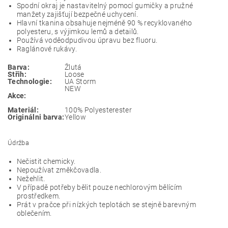
Spodní okraj je nastavitelný pomocí gumičky a pružné
manžety zajišťují bezpečné uchycení.
Hlavní tkanina obsahuje nejméně 90 % recyklovaného
polyesteru, s výjimkou lemů a detailů.
Používá voděodpudivou úpravu bez fluoru.
Raglánové rukávy.
Barva:
Žlutá
Střih:
Loose
Technologie:
UA Storm
NEW
Akce:
Materiál:
100% Polyesterester
Originálni barva:
Yellow
Údržba
Nečistit chemicky.
Nepoužívat změkčovadla.
Nežehlit.
V případě potřeby bělit pouze nechlorovým bělícím
prostředkem.
Prát v pračce při nízkých teplotách se stejně barevným
oblečením.