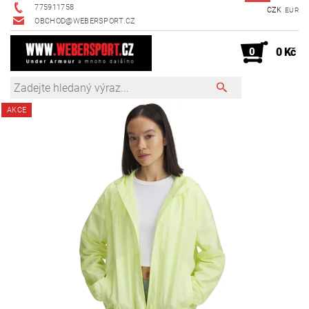
775911758
CZK
EUR
OBCHOD@WEBERSPORT.CZ
0
0 Kč
AKCE