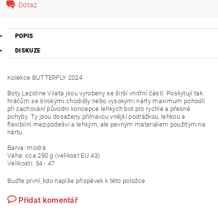
Dotaz
POPIS
DISKUZE
Kolekce BUTTERFLY 2024
Boty Lezoline Vilata jsou vyrobeny se širší vnitřní částí. Poskytují tak
hráčům se širokými chodidly nebo vysokými nárty maximum pohodlí
při zachování původní koncepce lehkých bot pro rychlé a přesné
pohyby. Ty jsou dosaženy přilnavou vnější podrážkou, lehkou a
flexibilní mezipodešví a lehkým, ale pevným materiálem použitým na
nártu.
Barva: modrá
Váha: cca 290 g (velikost EU 43)
Velikosti: 34 - 47
Buďte první, kdo napíše příspěvek k této položce.
Přidat komentář