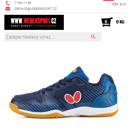
775911758
CZK
EUR
OBCHOD@WEBERSPORT.CZ
0
0 Kč