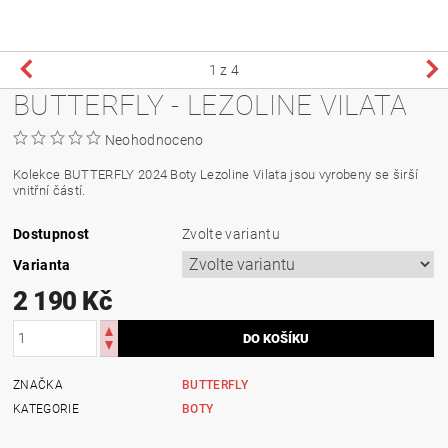
1
z 4
BUTTERFLY - LEZOLINE VILATA
Neohodnoceno
Kolekce BUTTERFLY 2024 Boty Lezoline Vilata jsou vyrobeny se širší
vnitřní částí.
Dostupnost
Zvolte variantu
Varianta
2 190 Kč
ZNAČKA
BUTTERFLY
KATEGORIE
BOTY