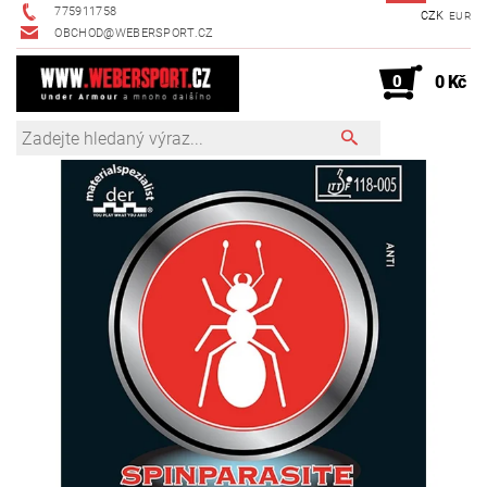
775911758
CZK
EUR
OBCHOD@WEBERSPORT.CZ
0
0 Kč