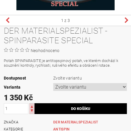
1
z 3
DER MATERIALSPEZIALIST -
SPINPARASITE SPECIAL
Neohodnoceno
Potah SPINPARASITE je antitopspinový potah, ve kterém dochází k
souznění kontroly, rychlosti, rušivého efektu a obrácení rotace.
Dostupnost
Zvolte variantu
Varianta
1 350 Kč
ZNAČKA
DER MATERIALSPEZIALIST
KATEGORIE
ANTISPIN