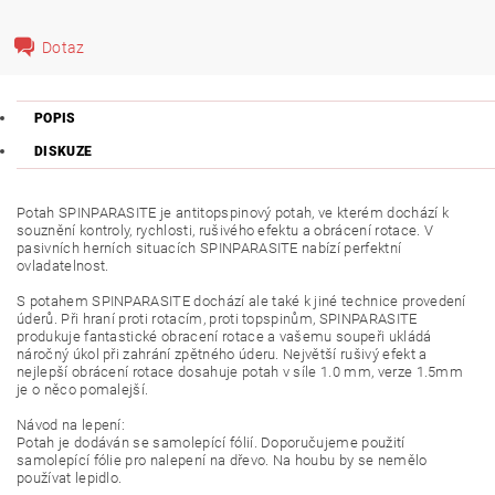
Dotaz
POPIS
DISKUZE
Potah SPINPARASITE je antitopspinový potah, ve kterém dochází k
souznění kontroly, rychlosti, rušivého efektu a obrácení rotace. V
pasivních herních situacích SPINPARASITE nabízí perfektní
ovladatelnost.
S potahem SPINPARASITE dochází ale také k jiné technice provedení
úderů. Při hraní proti rotacím, proti topspinům, SPINPARASITE
produkuje fantastické obracení rotace a vašemu soupeři ukládá
náročný úkol při zahrání zpětného úderu. Největší rušivý efekt a
nejlepší obrácení rotace dosahuje potah v síle 1.0 mm, verze 1.5mm
je o něco pomalejší.
Návod na lepení:
Potah je dodáván se samolepící fólií. Doporučujeme použití
samolepící fólie pro nalepení na dřevo. Na houbu by se nemělo
používat lepidlo.