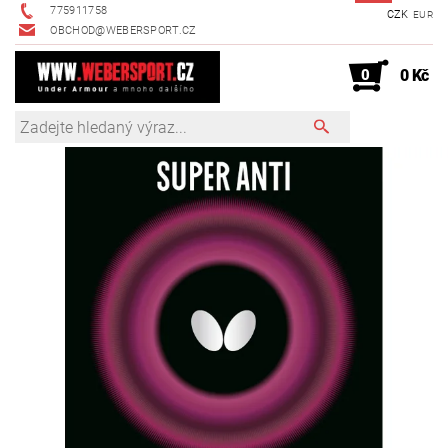
775911758
CZK
EUR
OBCHOD@WEBERSPORT.CZ
0
0 Kč